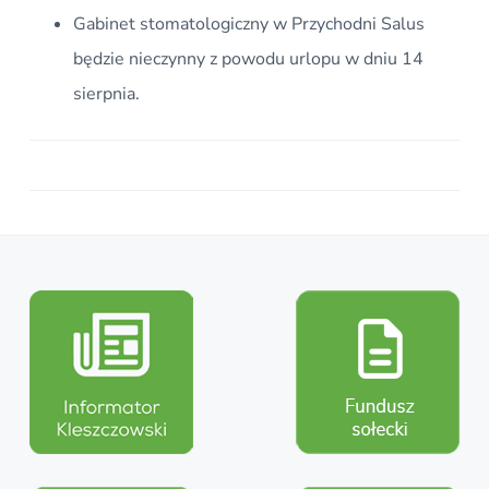
j
Gabinet stomatologiczny w Przychodni Salus
n
a
będzie nieczynny z powodu urlopu w dniu 14
w
sierpnia.
i
g
a
c
j
i